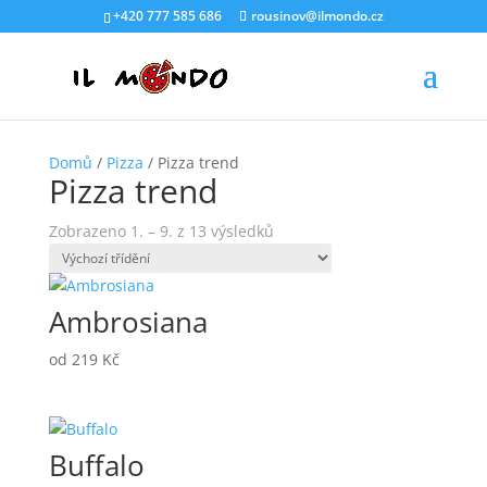
+420 777 585 686
rousinov@ilmondo.cz
Domů
/
Pizza
/ Pizza trend
Pizza trend
Zobrazeno 1. – 9. z 13 výsledků
Ambrosiana
od
219
Kč
Buffalo