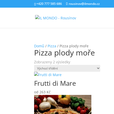
+420 777 585 686
rousinov@ilmondo.cz
Domů
/
Pizza
/ Pizza plody moře
Pizza plody moře
Zobrazeny 2 výsledky
Frutti di Mare
od
263
Kč