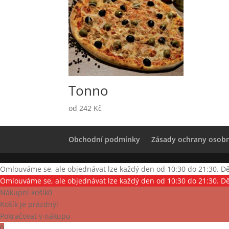
Tonno
od
242
Kč
Obchodní podmínky
Zásady ochrany osobn
Omlouváme se, ale objednávat lze každý den od 10:30 do 21:30. D
Omlouváme se, ale objednávat lze každý den od 10:30 do 21:30. D
Nákupní košík
0
Košík je prázdný!
Pokračovat v nákupu
0