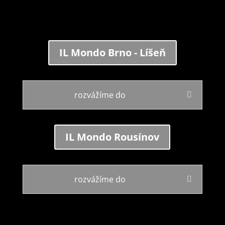
IL Mondo Brno - Líšeň
rozvážíme do
IL Mondo Rousínov
rozvážíme do